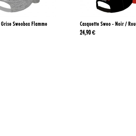


Aperçu rapide
Aperçu rapide
e Grise Sweobox Flamme
Casquette Sweo - Noir / Ro
24,90 €