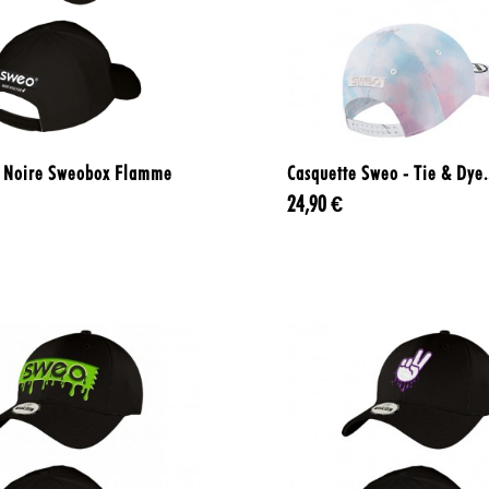


Aperçu rapide
Aperçu rapide
e Noire Sweobox Flamme
Casquette Sweo - Tie & Dye.
24,90 €