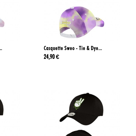

Aperçu rapide
..
Casquette Sweo - Tie & Dye...
24,90 €