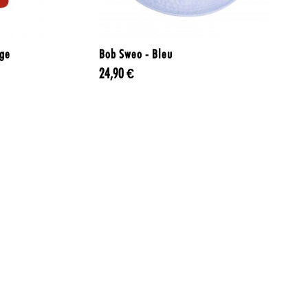

Aperçu rapide
uge
Bob Sweo - Bleu
24,90 €