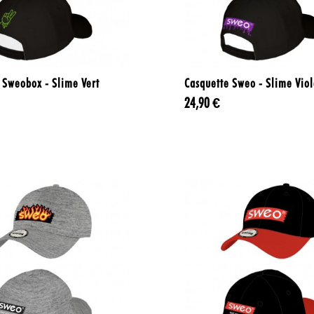


Aperçu rapide
Aperçu rapide
 Sweobox - Slime Vert
Casquette Sweo - Slime Viol
24,90 €