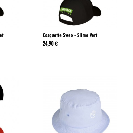

Aperçu rapide
et
Casquette Sweo - Slime Vert
24,90 €