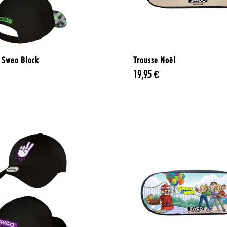


Aperçu rapide
Aperçu rapide
 Sweo Block
Trousse Noël
19,95 €