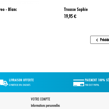


Aperçu rapide
Aperçu rapide
eo - Blanc
Trousse Sophie
19,95 €

Précéd
PAIEMENT 100% SÉ
LIVRAISON OFFERTE
PAR CB ET PAYPAL
À PARITR DE 89€ D'ACHATS
VOTRE COMPTE
Informations personnelles