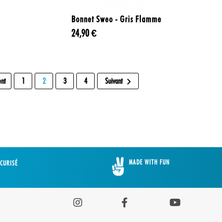

Aperçu rapide
Bonnet Sweo - Gris Flamme
24,90 €

ent
1
2
3
4
Suivant
MADE WITH FUN
CURISÉ