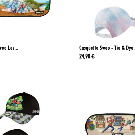


Aperçu rapide
Aperçu rapide
weo Les...
Casquette Sweo - Tie & Dye.
24,90 €