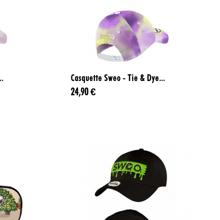

Aperçu rapide
..
Casquette Sweo - Tie & Dye...
24,90 €