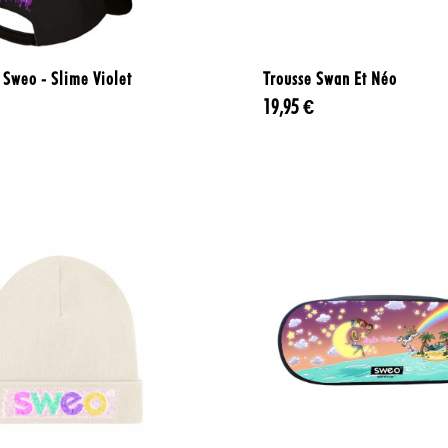


Aperçu rapide
Aperçu rapide
 Sweo - Slime Violet
Trousse Swan Et Néo
19,95 €